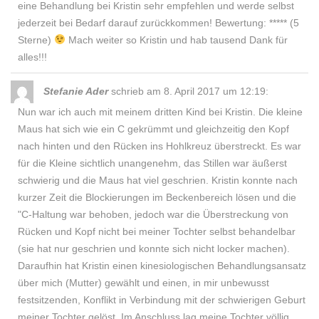
eine Behandlung bei Kristin sehr empfehlen und werde selbst
jederzeit bei Bedarf darauf zurückkommen! Bewertung: ***** (5
Sterne)
Mach weiter so Kristin und hab tausend Dank für
alles!!!
Stefanie Ader
schrieb am 8. April 2017
um 12:19
:
Nun war ich auch mit meinem dritten Kind bei Kristin. Die kleine
Maus hat sich wie ein C gekrümmt und gleichzeitig den Kopf
nach hinten und den Rücken ins Hohlkreuz überstreckt. Es war
für die Kleine sichtlich unangenehm, das Stillen war äußerst
schwierig und die Maus hat viel geschrien. Kristin konnte nach
kurzer Zeit die Blockierungen im Beckenbereich lösen und die
"C-Haltung war behoben, jedoch war die Überstreckung von
Rücken und Kopf nicht bei meiner Tochter selbst behandelbar
(sie hat nur geschrien und konnte sich nicht locker machen).
Daraufhin hat Kristin einen kinesiologischen Behandlungsansatz
über mich (Mutter) gewählt und einen, in mir unbewusst
festsitzenden, Konflikt in Verbindung mit der schwierigen Geburt
meiner Tochter gelöst. Im Anschluss lag meine Tochter völlig